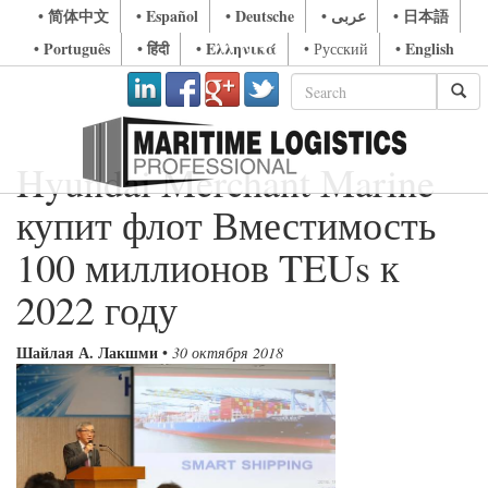
• 简体中文
• Español
• Deutsche
• عربى
• 日本語
• Português
• हिंदी
• Ελληνικά
• English
• Русский
Hyundai Merchant Marine
купит флот Вместимость
100 миллионов TEUs к
2022 году
Шайлая А. Лакшми
•
30 октября 2018