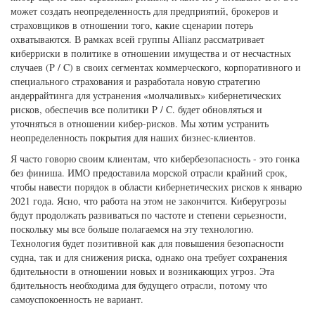
может создать неопределенность для предприятий, брокеров и
страховщиков в отношении того, какие сценарии потерь
охватываются. В рамках всей группы Allianz рассматривает
киберриски в политике в отношении имущества и от несчастных
случаев (P / C) в своих сегментах коммерческого, корпоративного и
специального страхования и разработала новую стратегию
андеррайтинга для устранения «молчаливых» кибернетических
рисков, обеспечив все политики P / C. будет обновляться и
уточняться в отношении кибер-рисков. Мы хотим устранить
неопределенность покрытия для наших бизнес-клиентов.
Я часто говорю своим клиентам, что кибербезопасность - это гонка
без финиша. ИМО предоставила морской отрасли крайний срок,
чтобы навести порядок в области кибернетических рисков к январю
2021 года. Ясно, что работа на этом не закончится. Киберугрозы
будут продолжать развиваться по частоте и степени серьезности,
поскольку мы все больше полагаемся на эту технологию.
Технология будет позитивной как для повышения безопасности
судна, так и для снижения риска, однако она требует сохранения
бдительности в отношении новых и возникающих угроз. Эта
бдительность необходима для будущего отрасли, потому что
самоуспокоенность не вариант.