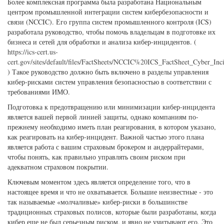
Более комплексная программа была разработана Национальным
центром промышленной интеграции систем кибербезопасности и
связи (NCCIC). Его группа систем промышленного контроля (ICS)
разработала руководство, чтобы помочь владельцам в подготовке их
бизнеса и сетей для обработки и анализа кибер-инцидентов. (
https://ics-cert.us-
cert.gov/sites/default/files/FactSheets/NCCIC%20ICS_FactSheet_Cyber_In
) Такое руководство должно быть включено в разделы управления
кибер-рисками систем управления безопасностью в соответствии с
требованиями ИМО.
Подготовка к предотвращению или минимизации кибер-инцидента
является вашей первой линией защиты, однако компаниям по-
прежнему необходимо иметь план реагирования, в котором указано,
как реагировать на кибер-инцидент. Важной частью этого плана
является работа с вашим страховым брокером и андеррайтерами,
чтобы понять, как правильно управлять своим риском при
адекватном страховом покрытии.
Ключевым моментом здесь является определение того, что в
настоящее время и что не охватывается. Большие неизвестные - это
так называемые «молчаливые» кибер-риски в большинстве
традиционных страховых полисов, которые были разработаны, когда
кибер еще не был серьезным риском, и явно не учитывают его. Это