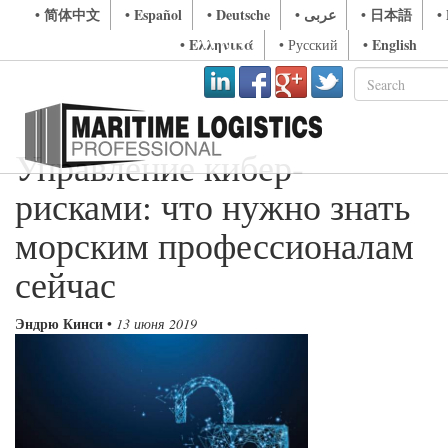
• 简体中文
• Español
• Deutsche
• عربى
• 日本語
•
• Ελληνικά
• English
• Русский
Управление кибер-
рисками: что нужно знать
морским профессионалам
сейчас
Эндрю Кинси
•
13 июня 2019