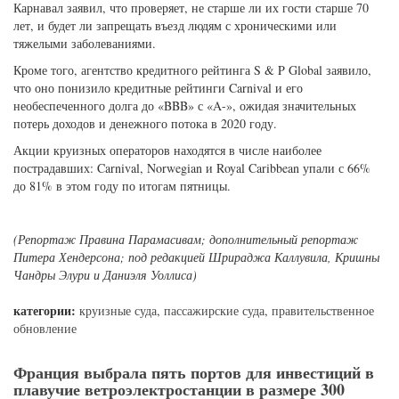
Карнавал заявил, что проверяет, не старше ли их гости старше 70
лет, и будет ли запрещать въезд людям с хроническими или
тяжелыми заболеваниями.
Кроме того, агентство кредитного рейтинга S & P Global заявило,
что оно понизило кредитные рейтинги Carnival и его
необеспеченного долга до «BBB» с «A-», ожидая значительных
потерь доходов и денежного потока в 2020 году.
Акции круизных операторов находятся в числе наиболее
пострадавших: Carnival, Norwegian и Royal Caribbean упали с 66%
до 81% в этом году по итогам пятницы.
(Репортаж Правина Парамасивам; дополнительный репортаж
Питера Хендерсона; под редакцией Шрираджа Каллувила, Кришны
Чандры Элури и Даниэля Уоллиса)
категории:
круизные суда
,
пассажирские суда
,
правительственное
обновление
Франция выбрала пять портов для инвестиций в
плавучие ветроэлектростанции в размере 300