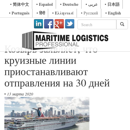
• 简体中文
• Español
• Deutsche
• عربى
• 日本語
• Português
• हिंदी
• Ελληνικά
• English
• Русский
Козырь заявляет, что
круизные линии
приостанавливают
отправления на 30 дней
•
13 марта 2020