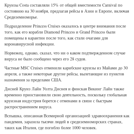
Круизы Costa составляли 15% от общей вместимости Carnival по
состоянию на 30 ноября, предлагая рейсы в Азии и Европе, включая
Средиземноморье.
Подразделение Princess Cruises оказалось в центре внимания после
того, как его корабли Diamond Princess и Grand Princess были
помещены в карантин после того, как стали очагами для
коронавирусной инфекции.
Норвежец, однако, сказал, что ни о каком подтвержденном случае
вируса не было сообщено через его 28 судов.
Частные MSC Cruises отменили карибские круизы из Майами до 30
апреля, а также некоторые другие рейсы, вылетающие из пунктов
назначения за пределами США.
Дисней Круиз Лайн Уолта Диснея и финская Викинг Лайн также
временно приостановили свою деятельность, поскольку глобальная
круизная индустрия борется с отменами в связи с быстрым
распространением вируса.
Вспышка, описанная Всемирной организацией здравоохранения как
пандемия, заразила тысячи людей в средиземноморских странах,
таких как Италия, где погибло более 1000 человек.