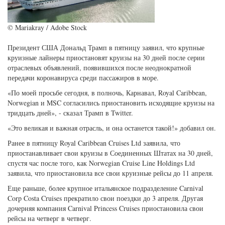
© Mariakray / Adobe Stock
Президент США Дональд Трамп в пятницу заявил, что крупные
круизные лайнеры приостановят круизы на 30 дней после серии
отраслевых объявлений, появившихся после неоднократной
передачи коронавируса среди пассажиров в море.
«По моей просьбе сегодня, в полночь, Карнавал, Royal Caribbean,
Norwegian и MSC согласились приостановить исходящие круизы на
тридцать дней», - сказал Трамп в Twitter.
«Это великая и важная отрасль, и она останется такой!» добавил он.
Ранее в пятницу Royal Caribbean Cruises Ltd заявила, что
приостанавливает свои круизы в Соединенных Штатах на 30 дней,
спустя час после того, как Norwegian Cruise Line Holdings Ltd
заявила, что приостановила все свои круизные рейсы до 11 апреля.
Еще раньше, более крупное итальянское подразделение Carnival
Corp Costa Cruises прекратило свои поездки до 3 апреля. Другая
дочерняя компания Carnival Princess Cruises приостановила свои
рейсы на четверг в четверг.