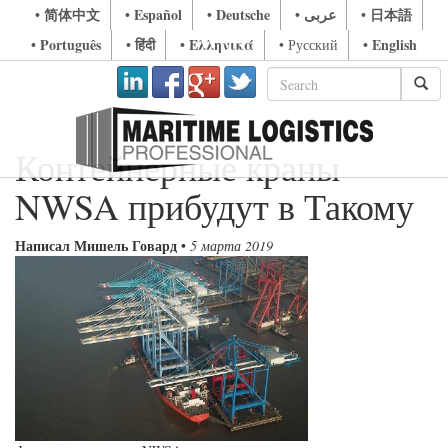
• 简体中文
• Español
• Deutsche
• عربى
• 日本語
• Português
• हिंदी
• Ελληνικά
• English
• Русский
Контейнерные краны
NWSA прибудут в Такому
Написал Мишель Говард
•
5 марта 2019