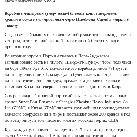
Фото предоставлено NWSA
Корабль с четырьмя супер-пост-Panamax контейнерными
кранами должен отправиться через Пьюджет-Саунд 5 марта в
Такому.
Среди самых больших на Западном побережье эти краны идентичны
четырем, которые прибыли на Тихоокеанский Северо-Запад в
прошлом году.
Во вторник утром в Порт-Анджелесе в Порт-Анджелесе
запланировано сесть на пилоты «Пьюджет-Саунд», чтобы подняться
на борт «Жень Хуа 31», тяжеловесного корабля длиной 771 фут, и
начать путешествие в Такому. судно будет сидеть на якоре в заливе
начала в течение дня или двух, прежде чем доставить краны в
терминал Хаски на северо-западном конце водного пути Блэр.
Северо-западный морской портовый альянс заказал восемь новых
кранов Super-Post-Panamax у Shanghai Zhenhua Heavy Industries Co.
Ltd (ZPMC) в Китае. ZPMC является крупнейшим производителем
тяжелого оборудования в мире и поставляет более 200 кранов в год
по всему миру, в том числе во многих морских портах США.
Краны будут установлены на терминале Хаски, который претерпел
около 250 млн. Долл. США на модернизацию терминала на