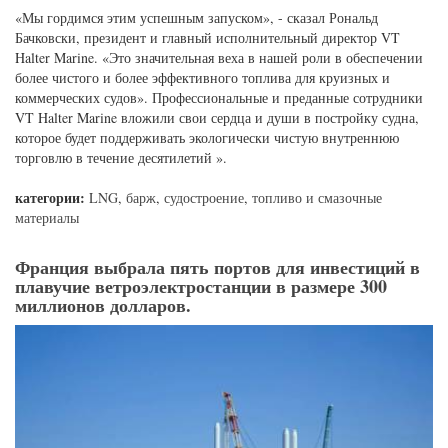
флагом ».
В ноябре 2017 года VT Halter Marine получила контракт от Q-LNG
Transport на строительство блока ATB LNG, который был объявлен в
рамках долгосрочного контракта с компанией Shell Trading (US) на
поставку СПГ в качестве источника топлива для различные порты
во Флориде и на Карибах. Он будет перевозить два новых
двухтопливных корабля Carnival Cruise Line и два двухтопливных
автоцистерны Siem Car Carrier, зафрахтованных Volkswagen Group,
для перевозки автомобилей из Европы в Северную Америку.
«Мы гордимся этим успешным запуском», - сказал Рональд
Бачковски, президент и главный исполнительный директор VT
Halter Marine. «Это значительная веха в нашей роли в обеспечении
более чистого и более эффективного топлива для круизных и
коммерческих судов». Профессиональные и преданные сотрудники
VT Halter Marine вложили свои сердца и души в постройку судна,
которое будет поддерживать экологически чистую внутреннюю
торговлю в течение десятилетий ».
категории:
LNG
,
барж
,
судостроение
,
топливо и смазочные
материалы