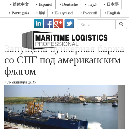
• 简体中文
• Español
• Deutsche
• عربى
• 日本語
• Português
• हिंदी
• Ελληνικά
• English
• Русский
Запущена бункерная баржа
со СПГ под американским
флагом
•
16 октября 2019
Previous
Next