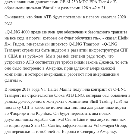
среду судостроитель Миссисипи VT Halter Marine.
Баржа Q-LNG 4000, рассчитанная на перевозку 4000 кубометров
сжиженного природного газа с размерами 324 x 64 x 32 футов 6
дюймов, будет эксплуатироваться как часть сочлененного буксира и
баржи (ATB), предназначенного для требования Американского
бюро судостроения (ABS) и Международный кодекс газовоза в
качестве бункеровочной баржи СПГ.
Его буксир, Q-Ocean Services, планируется запустить в конце
октября. Буксир будет иметь 5100 лошадиных сил, оснащенных
двумя главными двигателями GE 6L250 MDC EPA Tier 4 с Z-
образными дисками Wartsila и размерами 128 x 42 x 21 '.
Ожидается, что блок ATB будет поставлен в первом квартале 2020
года.
«Q-LNG 4000 предназначен для обеспечения безопасного транзита
на все суда и порты, которые он будет обслуживать», - сказал Шейн
Дж. Гидри, генеральный директор Q-LNG Transport. «Q-LNG
Transport стремится быть лидером в развитии инфраструктуры СПГ
в США и за рубежом. Мы в равной степени рады тому, что
устройство ATB соответствует требованиям закона Джонса, то есть
оно было построено в Америке, принадлежит американской
компании, в которой американцы работают под американским