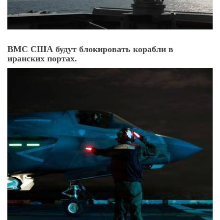
США захватили иранское грузовое судно, Тегеран
обещает отомстить.
ВМС США будут блокировать корабли в
иранских портах.