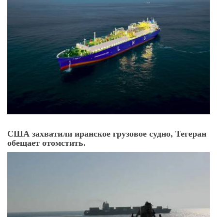
Танкер ADNOC LNG пересек Ормузский пролив.