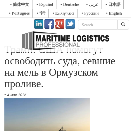
• 简体中文
• Español
• Deutsche
• عربى
• 日本語
• Português
• हिंदी
• Ελληνικά
• English
• Русский
Трамп: США помогут
освободить суда, севшие
на мель в Ормузском
проливе.
•
4 мая 2026