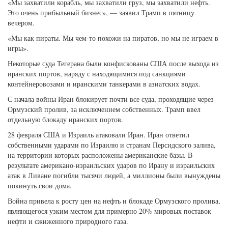
«Мы захватили корабль, мы захватили груз, мы захватили нефть.
Это очень прибыльный бизнес», — заявил Трамп в пятницу
вечером.
«Мы как пираты. Мы чем-то похожи на пиратов, но мы не играем в
игры».
Некоторые суда Тегерана были конфискованы США после выхода из
иранских портов, наряду с находящимися под санкциями
контейнеровозами и иранскими танкерами в азиатских водах.
С начала войны Иран блокирует почти все суда, проходящие через
Ормузский пролив, за исключением собственных. Трамп ввел
отдельную блокаду иранских портов.
28 февраля США и Израиль атаковали Иран. Иран ответил
собственными ударами по Израилю и странам Персидского залива,
на территории которых расположены американские базы. В
результате американо-израильских ударов по Ирану и израильских
атак в Ливане погибли тысячи людей, а миллионы были вынуждены
покинуть свои дома.
Война привела к росту цен на нефть и блокаде Ормузского пролива,
являющегося узким местом для примерно 20% мировых поставок
нефти и сжиженного природного газа.