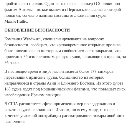
пройти через пролив. Один из танкеров – танкер G Summer под
флагом Анголы – позже вышел из Персидского залива со второй
попытки, согласно данным системы отслеживания судов
MarineTraffic.
ОБНОВЛЕНИЕ БЕЗОПАСНОСТИ
Компания Windward, специализирующаяся на вопросах
безопасности, сообщает, что кратковременное открытие пролива
было нивелировано повторным сообщением о его закрытии, что
привело к 35 изменениям маршрута судов, выходящих в пролив, за
36 часов.
В настоящее время в мире насчитывается более 177 танкеров,
перевозящих иранские грузы, большинство из которых
направляются в страны Азии и Ближнего Востока. Из этого флота
163 судна ходят под мошенническими флагами, что повышает риск
несоблюдения Ираном санкций.
В США расширяется сфера применения мер по задержанию и
изъятию судов, связанных с Ираном, по всему миру, и теперь в
качестве условной контрабанды рассматриваются товары двойного
назначения.