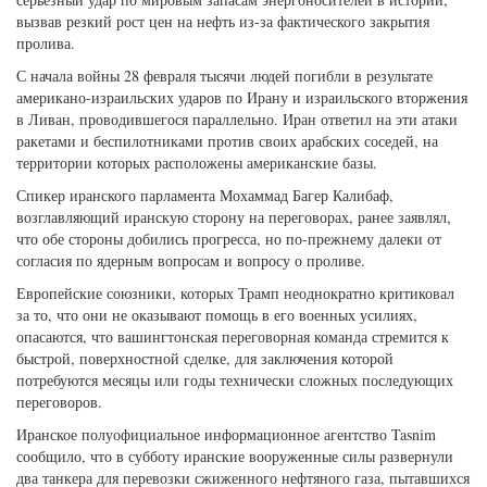
вызвав резкий рост цен на нефть из-за фактического закрытия
пролива.
С начала войны 28 февраля тысячи людей погибли в результате
американо-израильских ударов по Ирану и израильского вторжения
в Ливан, проводившегося параллельно. Иран ответил на эти атаки
ракетами и беспилотниками против своих арабских соседей, на
территории которых расположены американские базы.
Спикер иранского парламента Мохаммад Багер Калибаф,
возглавляющий иранскую сторону на переговорах, ранее заявлял,
что обе стороны добились прогресса, но по-прежнему далеки от
согласия по ядерным вопросам и вопросу о проливе.
Европейские союзники, которых Трамп неоднократно критиковал
за то, что они не оказывают помощь в его военных усилиях,
опасаются, что вашингтонская переговорная команда стремится к
быстрой, поверхностной сделке, для заключения которой
потребуются месяцы или годы технически сложных последующих
переговоров.
Иранское полуофициальное информационное агентство Tasnim
сообщило, что в субботу иранские вооруженные силы развернули
два танкера для перевозки сжиженного нефтяного газа, пытавшихся