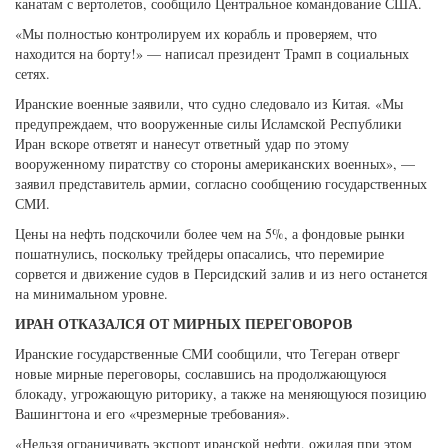
канатам с вертолетов, сообщило Центральное командование США.
«Мы полностью контролируем их корабль и проверяем, что
находится на борту!» — написал президент Трамп в социальных
сетях.
Иранские военные заявили, что судно следовало из Китая. «Мы
предупреждаем, что вооруженные силы Исламской Республики
Иран вскоре ответят и нанесут ответный удар по этому
вооруженному пиратству со стороны американских военных», —
заявил представитель армии, согласно сообщению государственных
СМИ.
Цены на нефть подскочили более чем на 5%, а фондовые рынки
пошатнулись, поскольку трейдеры опасались, что перемирие
сорвется и движение судов в Персидский залив и из него останется
на минимальном уровне.
ИРАН ОТКАЗАЛСЯ ОТ МИРНЫХ ПЕРЕГОВОРОВ
Иранские государственные СМИ сообщили, что Тегеран отверг
новые мирные переговоры, сославшись на продолжающуюся
блокаду, угрожающую риторику, а также на меняющуюся позицию
Вашингтона и его «чрезмерные требования».
«Нельзя ограничивать экспорт иранской нефти, ожидая при этом