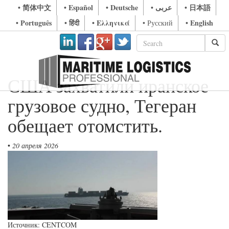
• 简体中文
• Español
• Deutsche
• عربى
• 日本語
• Português
• हिंदी
• Ελληνικά
• English
• Русский
США захватили иранское
грузовое судно, Тегеран
обещает отомстить.
•
20 апреля 2026
Источник: CENTCOM