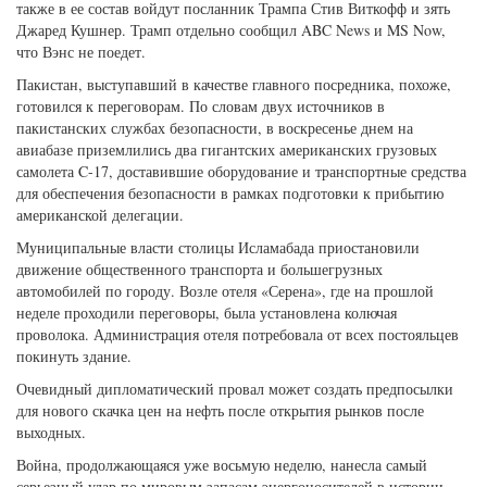
также в ее состав войдут посланник Трампа Стив Виткофф и зять
Джаред Кушнер. Трамп отдельно сообщил ABC News и MS Now,
что Вэнс не поедет.
Пакистан, выступавший в качестве главного посредника, похоже,
готовился к переговорам. По словам двух источников в
пакистанских службах безопасности, в воскресенье днем на
авиабазе приземлились два гигантских американских грузовых
самолета C-17, доставившие оборудование и транспортные средства
для обеспечения безопасности в рамках подготовки к прибытию
американской делегации.
Муниципальные власти столицы Исламабада приостановили
движение общественного транспорта и большегрузных
автомобилей по городу. Возле отеля «Серена», где на прошлой
неделе проходили переговоры, была установлена колючая
проволока. Администрация отеля потребовала от всех постояльцев
покинуть здание.
Очевидный дипломатический провал может создать предпосылки
для нового скачка цен на нефть после открытия рынков после
выходных.
Война, продолжающаяся уже восьмую неделю, нанесла самый
серьезный удар по мировым запасам энергоносителей в истории,