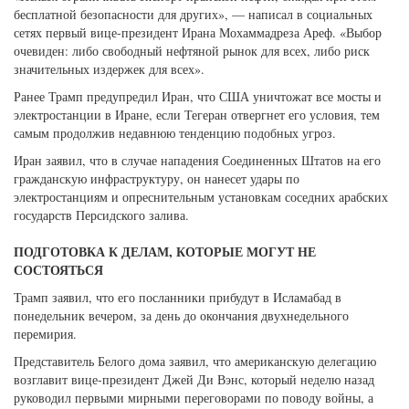
бесплатной безопасности для других», — написал в социальных
сетях первый вице-президент Ирана Мохаммадреза Ареф. «Выбор
очевиден: либо свободный нефтяной рынок для всех, либо риск
значительных издержек для всех».
Ранее Трамп предупредил Иран, что США уничтожат все мосты и
электростанции в Иране, если Тегеран отвергнет его условия, тем
самым продолжив недавнюю тенденцию подобных угроз.
Иран заявил, что в случае нападения Соединенных Штатов на его
гражданскую инфраструктуру, он нанесет удары по
электростанциям и опреснительным установкам соседних арабских
государств Персидского залива.
ПОДГОТОВКА К ДЕЛАМ, КОТОРЫЕ МОГУТ НЕ
СОСТОЯТЬСЯ
Трамп заявил, что его посланники прибудут в Исламабад в
понедельник вечером, за день до окончания двухнедельного
перемирия.
Представитель Белого дома заявил, что американскую делегацию
возглавит вице-президент Джей Ди Вэнс, который неделю назад
руководил первыми мирными переговорами по поводу войны, а