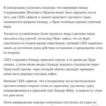
В понедельник усилились опасения, что перемирие между
Соединенными Штатами и Ираном может быть нарушено после
того, как США заявили о захвате иранского грузового судна,
пытавшегося прорвать блокаду, а Иран пообещал принять ответные
меры.
Усилия по установлению более прочного мира в регионе также
оказались под угрозой, поскольку Иран заявил, что не будет
участвовать во втором раунде переговоров, который США надеялись
начать до истечения срока действия соглашения о прекращении огня
во вторник.
США сохраняют блокаду иранских портов, в то время как Иран
снимал, а затем вновь вводил блокаду морского судоходства через
Ормузский пролив, через который обычно проходит примерно
пятая часть мировых поставок нефти.
Военные США заявили, что в воскресенье после шестичасового
противостояния открыли огонь по иранскому грузовому судну,
направлявшемуся в иранский порт Бандар-Аббас, и вывели из строя
его двигатели.
Затем американские морские пехотинцы спустились на судно по