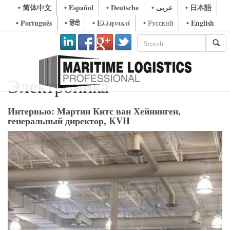
• 简体中文
• Español
• Deutsche
• عربى
• 日本語
• Português
• हिंदी
• Ελληνικά
• English
• Русский
Электроника
Интервью: Мартин Китс ван Хейнинген,
генеральный директор, KVH