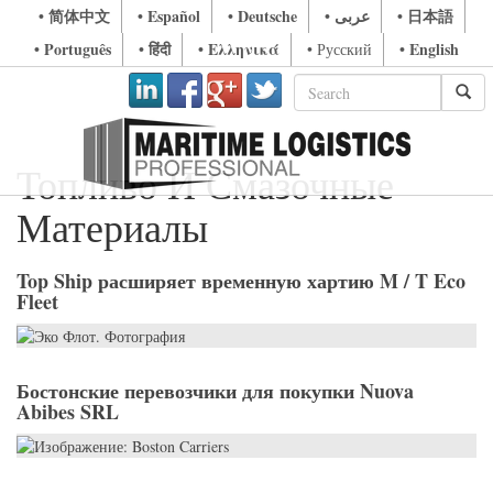
• 简体中文
• Español
• Deutsche
• عربى
• 日本語
• Português
• हिंदी
• Ελληνικά
• English
• Русский
Топливо И Смазочные
Материалы
Top Ship расширяет временную хартию M / T Eco
Fleet
Бостонские перевозчики для покупки Nuova
Abibes SRL