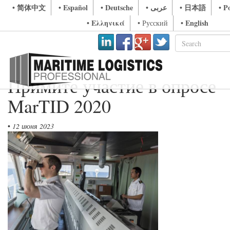
• 简体中文
• Español
• Deutsche
• عربى
• 日本語
• P
• Ελληνικά
• English
• Русский
Примите участие в опросе
MarTID 2020
•
12 июня 2023