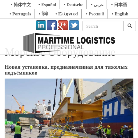
• 简体中文
• Español
• Deutsche
• عربى
• 日本語
• Português
• हिंदी
• Ελληνικά
• English
• Русский
Морское Оборудование
Новая установка, предназначенная для тяжелых
подъёмников