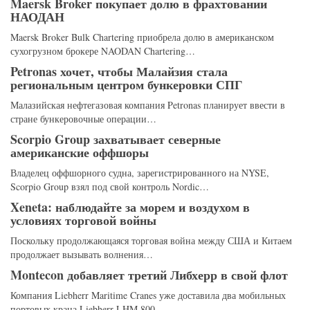
Maersk Broker покупает долю в фрахтовании
НАОДАН
Maersk Broker Bulk Chartering приобрела долю в американском
сухогрузном брокере NAODAN Chartering…
Petronas хочет, чтобы Малайзия стала
региональным центром бункеровки СПГ
Малазийская нефтегазовая компания Petronas планирует ввести в
стране бункеровочные операции…
Scorpio Group захватывает северные
американские оффшоры
Владелец оффшорного судна, зарегистрированного на NYSE,
Scorpio Group взял под свой контроль Nordic…
Xeneta: наблюдайте за морем и воздухом в
условиях торговой войны
Поскольку продолжающаяся торговая война между США и Китаем
продолжает вызывать волнения…
Montecon добавляет третий Либхерр в свой флот
Компания Liebherr Maritime Cranes уже доставила два мобильных
портовых крана Liebherr LHM 800…