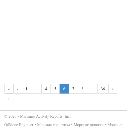
«
‹
1
...
4
5
6
7
8
...
36
›
»
© 2026 • Maritime Activity Reports, Inc.
Offshore Engineer
•
Морская логистика
•
Морские новости
•
Морские