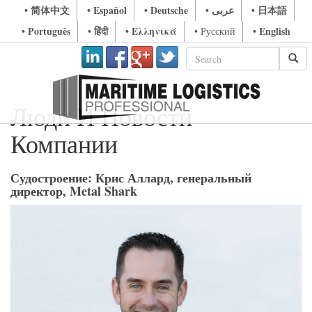
• 简体中文
• Español
• Deutsche
• عربى
• 日本語
• Português
• हिंदी
• Ελληνικά
• English
• Русский
Люди И Новости
Компании
Судостроение: Крис Аллард, генеральный
директор, Metal Shark