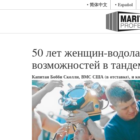
• 简体中文
• Español
50 лет женщин-водол
возможностей в танде
Капитан Бобби Сколли, ВМС США (в отставке), и к