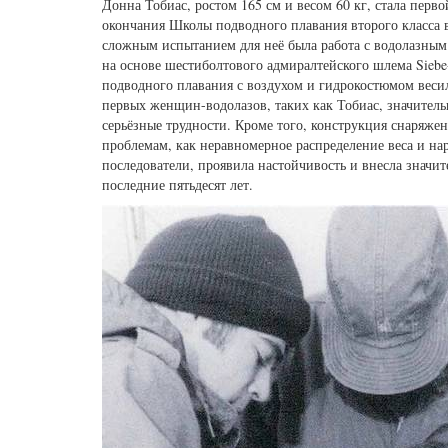
Донна Тобиас, ростом 165 см и весом 60 кг, стала пе
окончания Школы подводного плавания второго класса в
сложным испытанием для неё была работа с водолазным
на основе шестиболтового адмиралтейского шлема Sieb
подводного плавания с воздухом и гидрокостюмом весили
первых женщин-водолазов, таких как Тобиас, значител
серьёзные трудности. Кроме того, конструкция снаряже
проблемам, как неравномерное распределение веса и нар
последователи, проявила настойчивость и внесла знач
последние пятьдесят лет.