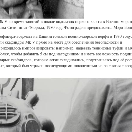
k V во время занятий в школе водолазов первого класса в Военно-морск
нама-Сити, штат Флорида, 1980 год. Фотография предоставлена Мэри Бон
офицера-водолаза на Вашингтонской военно-морской верфи в 1980 году,
али скафандры Mk V прямо на месте для обеспечения безопасности и
 приходилось импровизировать: например, надевать теннисные туфли и м
болку, чтобы добавить 5 см под нагрудником и иметь возможность подни
рых скафандров, которые легче складывались, подстраиваясь под её рост
ыт, который был утрачен последующими поколениями из-за снятия с во