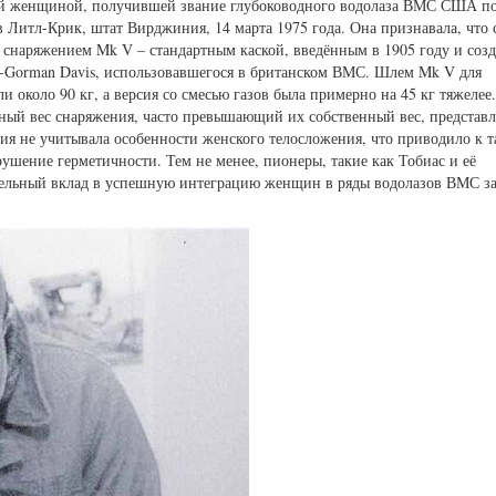
рвой женщиной, получившей звание глубоководного водолаза ВМС США п
 Литл-Крик, штат Вирджиния, 14 марта 1975 года. Она признавала, что
 снаряжением Mk V – стандартным каской, введённым в 1905 году и соз
e-Gorman Davis, использовавшегося в британском ВМС. Шлем Mk V для
 около 90 кг, а версия со смесью газов была примерно на 45 кг тяжелее
ьный вес снаряжения, часто превышающий их собственный вес, представл
ния не учитывала особенности женского телосложения, что приводило к 
ушение герметичности. Тем не менее, пионеры, такие как Тобиас и её
ительный вклад в успешную интеграцию женщин в ряды водолазов ВМС з