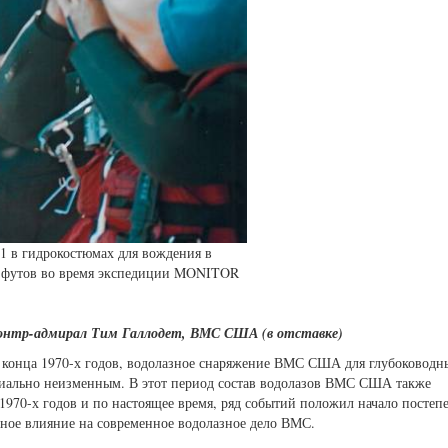
 в гидрокостюмах для вождения в
40 футов во время экспедиции MONITOR
контр-адмирал Тим Галлодет, ВМС США (в отставке)
до конца 1970-х годов, водолазное снаряжение ВМС США для глубоководн
пиально неизменным. В этот период состав водолазов ВМС США также
 1970-х годов и по настоящее время, ряд событий положил начало постеп
нное влияние на современное водолазное дело ВМС.