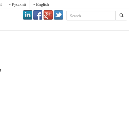
ά
• English
• Русский
5