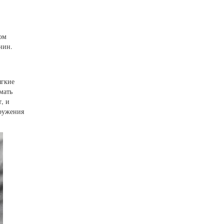
ом
нин.
ягкие
мать
, и
оружения