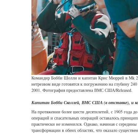
Командир Бобби Шолли и капитан Крис Мюррей в Mk 21
нетрезвом виде готовятся к погружению на глубину 2
2001. Фотография предоставлена ВМС США/Released.
Капитан Бобби Сколлей, ВМС США (в отставке), и 
На протяжении более шести десятилетий, с 1905 года 
операций и спасательных операций оставалось принци
практически не изменился. Однако, начиная с середины
трансформации в обеих областях, что оказало существе