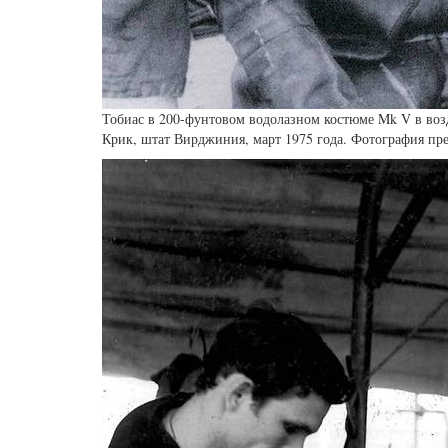
Тобиас в 200-фунтовом водолазном костюме Mk V в воз
Крик, штат Вирджиния, март 1975 года. Фотография пр