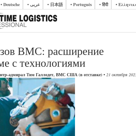
• Deutsche
• عربى
• 日本語
• Português
• हिंदी
• Ελληνικ
азов ВМС: расширение
ме с технологиями
онтр-адмирал Тим Галлодет, ВМС США (в отставке)
•
21 октября 202